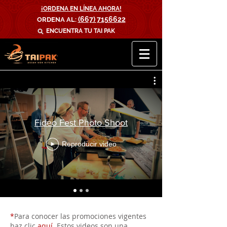
¡ORDENA EN LÍNEA AHORA!
(667) 7156622
ORDENA AL:
ENCUENTRA TU
TAI PAK
Fideo Fest Photo Shoot
Reproducir video
*
Para conocer las promociones vigentes
haz clic
aquí
. Estos videos son una